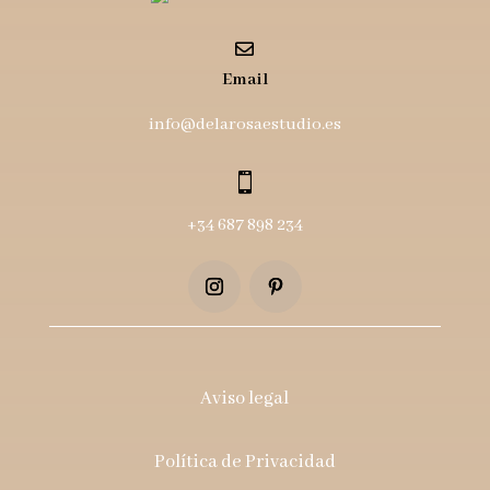

Email
info@delarosaestudio.es

+34 687 898 234
Aviso legal
Política de Privacidad