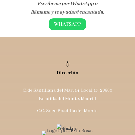
Escríbeme por WhatsApp o
llámame y te ayudaré encantada.
WHATSAPP

Dirección
C. de Santillana del Mar, 14, Local 17, 28660
Boadilla del Monte, Madrid
C.C. Zoco Boadilla del Monte