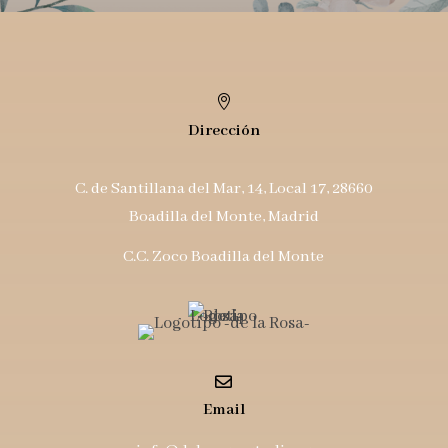

Dirección
C. de Santillana del Mar, 14, Local 17, 28660
Boadilla del Monte, Madrid
C.C. Zoco Boadilla del Monte

Email